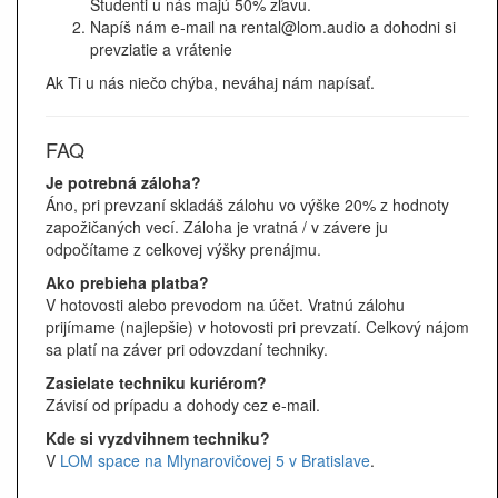
Študenti u nás majú 50% zľavu.
Napíš nám e-mail na rental@lom.audio a dohodni si
prevziatie a vrátenie
Ak Ti u nás niečo chýba, neváhaj nám napísať.
FAQ
Je potrebná záloha?
Áno, pri prevzaní skladáš zálohu vo výške 20% z hodnoty
zapožičaných vecí. Záloha je vratná / v závere ju
odpočítame z celkovej výšky prenájmu.
Ako prebieha platba?
V hotovosti alebo prevodom na účet. Vratnú zálohu
prijímame (najlepšie) v hotovosti pri prevzatí. Celkový nájom
sa platí na záver pri odovzdaní techniky.
Zasielate techniku kuriérom?
Závisí od prípadu a dohody cez e-mail.
Kde si vyzdvihnem techniku?
V
LOM space na Mlynarovičovej 5 v Bratislave
.