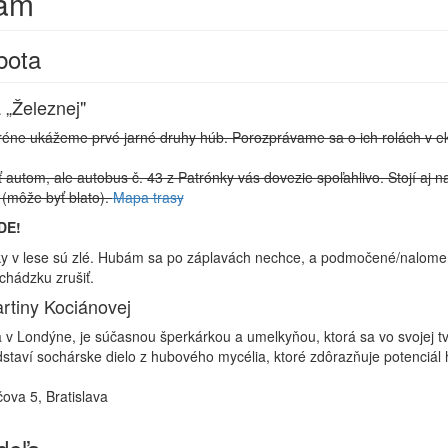
am
bota
„Železnej"
réne ukážeme prvé jarné druhy húb. Porozprávame sa o ich rolách v e
 autom, ale autobus č. 43 z Patrónky vás dovezie spoľahlivo. Stojí aj
 (môže byť blato).
Mapa trasy
DE!
y v lese sú zlé. Hubám sa po záplavách nechce, a podmočené/nalomené
hádzku zrušiť.
rtiny Kociánovej
a v Londýne, je súčasnou šperkárkou a umelkyňou, ktorá sa vo svojej tv
edstaví sochárske dielo z hubového mycélia, ktoré zdôrazňuje potenciál
ova 5, Bratislava