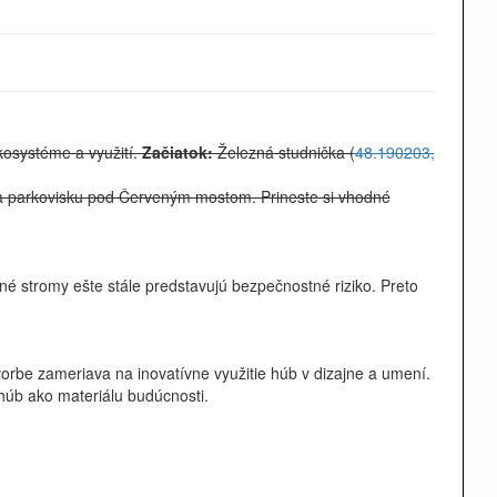
kosystéme a využití.
Začiatok:
Železná studnička (
48.190203,
 na parkovisku pod Červeným mostom. Prineste si vhodné
 stromy ešte stále predstavujú bezpečnostné riziko. Preto
orbe zameriava na inovatívne využitie húb v dizajne a umení.
 húb ako materiálu budúcnosti.