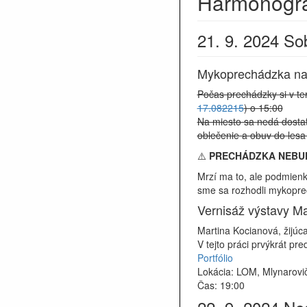
Harmonogr
21. 9. 2024 So
Mykoprechádzka na 
Počas prechádzky si v te
17.082215
) o 15:00
Na miesto sa nedá dostať
oblečenie a obuv do lesa
⚠️
PRECHÁDZKA NEBU
Mrzí ma to, ale podmienk
sme sa rozhodli mykoprec
Vernisáž výstavy Ma
Martina Kocianová, žijúc
V tejto práci prvýkrát pr
Portfólio
Lokácia: LOM, Mlynarovič
Čas: 19:00