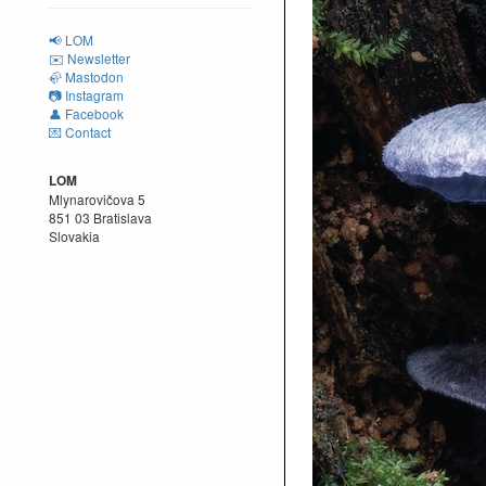
📢 LOM
✉️ Newsletter
🦣 Mastodon
📷 Instagram
👤 Facebook
💌 Contact
LOM
Mlynarovičova 5
851 03 Bratislava
Slovakia