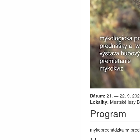
Dátum:
21. — 22. 9. 202
Lokality:
Mestské lesy Br
Program
mykoprechádzka 🍄 predn