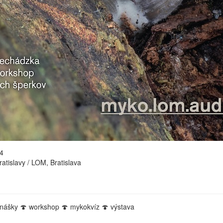
4
atislavy / LOM, Bratislava
ášky 🍄 workshop 🍄 mykokvíz 🍄 výstava