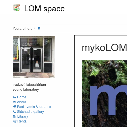
LOM space
Home
You are here
mykoLOM
zvukové laboratórium
sound laboratory
🏡 Home
🐞 About
🎥 Past events & streams
📞 Slúchadlo gallery
📚 Library
🎧 Rental